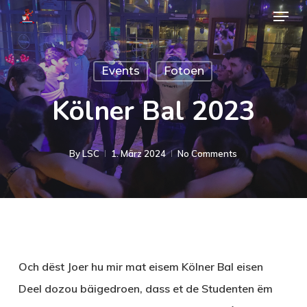
Menu
Skip
to
main
Events
Fotoen
content
Kölner Bal 2023
By
LSC
1. März 2024
No Comments
Och dëst Joer hu mir mat eisem Kölner Bal eisen
Deel dozou bäigedroen, dass et de Studenten ëm