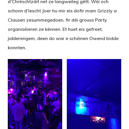
d’Chrëschtzäit net ze langweileg gëtt. Wéi och
schonn d’lescht Joer hu mir eis dofir mam Grizzly a
Clausen zesummegedoen, fir déi grouss Party
organiséieren ze kënnen. Et huet eis gefreet,
jidderengem, deen do war e schéinen Owend bidde
konnten.