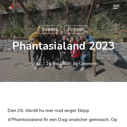
Menu
Skip
to
main
Events
Fotoen
content
Phantasialand 2023
By
LSC
24. Mai 2023
No Comments
Den 28. Abrëll hu mer mat enger Ekipp
d’Phantasialand fir een Dag onsécher gemaach. Op