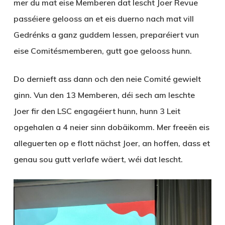
mer du mat eise Memberen dat lescht Joer Revue
passéiere gelooss an et eis duerno nach mat vill
Gedrénks a ganz guddem Iessen, preparéiert vun
eise Comitésmemberen, gutt goe gelooss hunn.
Do dernieft ass dann och den neie Comité gewielt
ginn. Vun den 13 Memberen, déi sech am leschte
Joer fir den LSC engagéiert hunn, hunn 3 Leit
opgehalen a 4 neier sinn dobäikomm. Mer freeën eis
alleguerten op e flott nächst Joer, an hoffen, dass et
genau sou gutt verlafe wäert, wéi dat lescht.