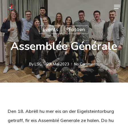
Menu
Skip
to
main
Events
Fotoen
content
Assemblée Générale
By
LSC
23. Mai 2023
No Comments
Den 18. Abrëll hu mer eis an der Eigelsteintorburg
getraff, fir eis Assemblé Generale ze halen. Do hu