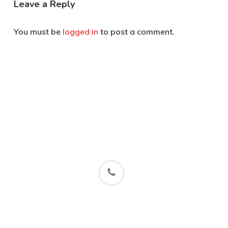
Leave a Reply
You must be
logged in
to post a comment.
phone
© 2026 Lëtzebuerger Studenteclub Cölln.