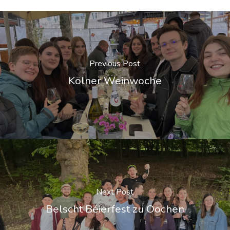
Previous Post
Kölner Weinwoche
Next Post
Belscht Béierfest zu Oochen