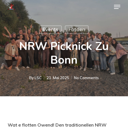
Menu
Skip
to
main
Events
Fotoen
content
NRW Picknick Zu
Bonn
By
LSC
21. Mai 2025
No Comments
Wat e flotten Owend! Den traditionellen NRW