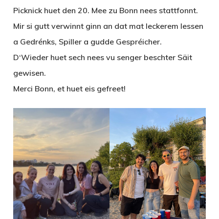
Picknick huet den 20. Mee zu Bonn nees stattfonnt.
Mir si gutt verwinnt ginn an dat mat leckerem Iessen
a Gedrénks, Spiller a gudde Gespréicher.
D‘Wieder huet sech nees vu senger beschter Säit
gewisen.
Merci Bonn, et huet eis gefreet!