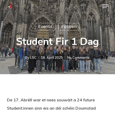
Menu
Skip
to
main
Events
Fotoen
content
Student Fir 1 Dag
By
LSC
18. April 2025
No Comments
De 17. Abrëll war et nees souwäit a 24 future
Student:innen sinn eis an déi schéin Doumstad