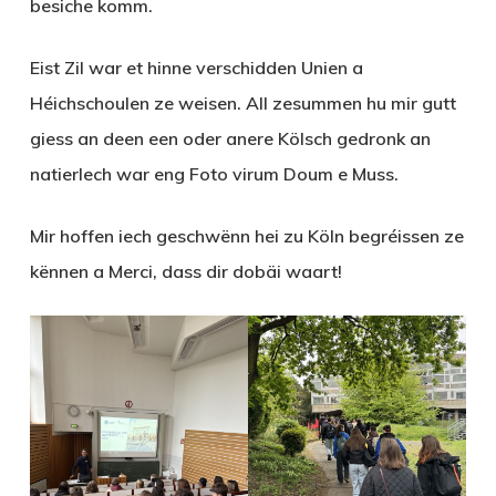
besiche komm.
Eist Zil war et hinne verschidden Unien a
Héichschoulen ze weisen. All zesummen hu mir gutt
giess an deen een oder anere Kölsch gedronk an
natierlech war eng Foto virum Doum e Muss.
Mir hoffen iech geschwënn hei zu Köln begréissen ze
kënnen a Merci, dass dir dobäi waart!